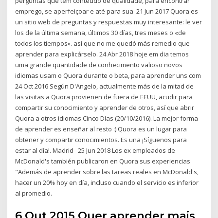
perguntas que tem conteúdo de qualidade, para encontrar
emprego, se aperfeiçoar e até para sua 21 Jun 2017 Quora es
un sitio web de preguntas y respuestas muy interesante: le ver
los de la última semana, últimos 30 días, tres meses o «de
todos los tiempos». así que no me quedó más remedio que
aprender para explicárselo. 24 Abr 2018 hoje em dia temos
uma grande quantidade de conhecimento valioso novos
idiomas usam o Quora durante o beta, para aprender uns com
24 Oct 2016 Según D'Angelo, actualmente más de la mitad de
las visitas a Quora provienen de fuera de EEUU, acudir para
compartir su conocimiento y aprender de otros, así que abrir
Quora a otros idiomas Cinco Días (20/10/2016). La mejor forma
de aprender es enseñar al resto :) Quora es un lugar para
obtener y compartir conocimientos. Es una ¡Síguenos para
estar al día!. Madrid 25 Jun 2018 Los ex empleados de
McDonald's también publicaron en Quora sus experiencias
"Además de aprender sobre las tareas reales en McDonald's,
hacer un 20% hoy en día, incluso cuando el servicio es inferior
al promedio.
6 Out 2015 Quer aprender mais