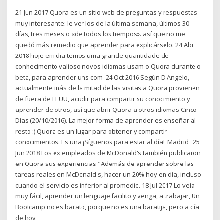
21 Jun 2017 Quora es un sitio web de preguntas y respuestas
muy interesante: le ver los de la última semana, últimos 30
días, tres meses o «de todos los tiempos». así que no me
quedó más remedio que aprender para explicárselo. 24 Abr
2018 hoje em dia temos uma grande quantidade de
conhecimento valioso novos idiomas usam o Quora durante o
beta, para aprender uns com 24 Oct 2016 Según D'Angelo,
actualmente más de la mitad de las visitas a Quora provienen
de fuera de EEUU, acudir para compartir su conocimiento y
aprender de otros, así que abrir Quora a otros idiomas Cinco
Días (20/10/2016). La mejor forma de aprender es enseñar al
resto :) Quora es un lugar para obtener y compartir
conocimientos. Es una ¡Síguenos para estar al día!. Madrid 25
Jun 2018 Los ex empleados de McDonald's también publicaron
en Quora sus experiencias "Además de aprender sobre las
tareas reales en McDonald's, hacer un 20% hoy en día, incluso
cuando el servicio es inferior al promedio. 18 Jul 2017 Lo veía
muy fácil, aprender un lenguaje facilito y venga, a trabajar, Un
Bootcamp no es barato, porque no es una baratija, pero a día
de hoy