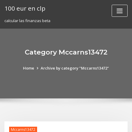
Skip
100 eur en clp
to
content
calcular las finanzas beta
Category Mccarns13472
Home
Archive by category "Mccarns13472"
Mccarns13472