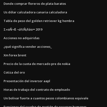
Donde comprar floreros de plata baratos
Us dólar calculadora canaria calculadora
Tabla de peso del golden retriever kg hembra
Σ«αÑ¬ß ¬á½Ñ¡ñáα∞ 2019
Acciones no adquiridas
¿qué significa vender acciones_
Xm forex brent
Precio de la cuota de mercado pre de nokia
Cotiza del oro
Presentación del inversor aapl
Horas de trabajo del contrato de empleado
Un bolivar fuerte a cuantos pesos colombianos equivale
Funciones del cuadro de gestión de recursos humanos.