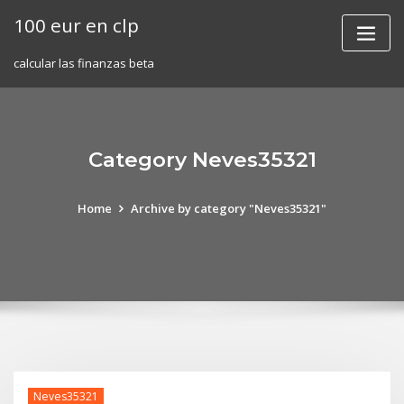
Skip
100 eur en clp
to
content
calcular las finanzas beta
Category Neves35321
Home
Archive by category "Neves35321"
Neves35321