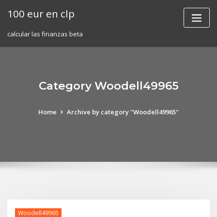
Skip
100 eur en clp
to
content
calcular las finanzas beta
Category Woodell49965
Home
Archive by category "Woodell49965"
Woodell49965