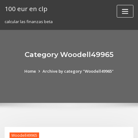
Skip
100 eur en clp
to
content
calcular las finanzas beta
Category Woodell49965
Home
Archive by category "Woodell49965"
Woodell49965