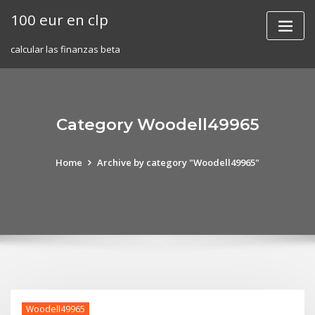
Skip
100 eur en clp
to
content
calcular las finanzas beta
Category Woodell49965
Home
Archive by category "Woodell49965"
Woodell49965