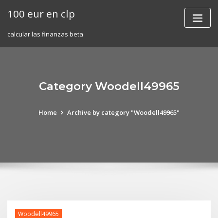
Skip
100 eur en clp
to
content
calcular las finanzas beta
Category Woodell49965
Home
Archive by category "Woodell49965"
Woodell49965