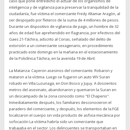
caso que pone entredicho el actuar de los organismos de
inteligencia y de vigilancia para preservar la tranquilidad de la
ciudadanía, fue víctima el comerciante Fredy Altamar Aragón, al
ser despojado por fleteros de la suma de 4 millones de pesos.
Durante un dispositivo de vigilancia de pago, un hombre de 32
años de edad fue aprehendido en flagrancia, por efectivos del
Gaes 21-Táchira, adscrito al Conas, señalado del delito de
extorsión a un comerciante sexagenario, en procedimiento
practicado este domingo en la mañana en el estacionamiento
de la Policlínica Táchira, en la avenida 19 de Abril.
La Matanza: Cayeron asesinos del comerciante. Robaron y
mataron a la víctima. Luego se fugaron un auto WV Suran
robado en Villa Luzuriaga, en Don Bosco y Jujuy. A doscientos
metros del asesinato, abandonaron y quemaron la Suran en
un descampado de la zona conocido como "El Chaperio".
Inmediatamente después, los familiares desconocieron el
paradero del comerciante, y después, los elementos de la FGE
localizaron el cuerpo sin vida producto de asfixia mecánica por
sofocación La víctima habría sido un comerciante que
trabajaba en el sector. Los delincuentes se transportaban en