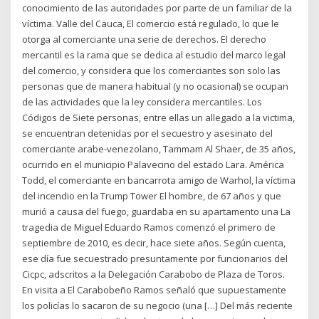
conocimiento de las autoridades por parte de un familiar de la
víctima. Valle del Cauca, El comercio está regulado, lo que le
otorga al comerciante una serie de derechos. El derecho
mercantil es la rama que se dedica al estudio del marco legal
del comercio, y considera que los comerciantes son solo las
personas que de manera habitual (y no ocasional) se ocupan
de las actividades que la ley considera mercantiles. Los
Códigos de Siete personas, entre ellas un allegado a la victima,
se encuentran detenidas por el secuestro y asesinato del
comerciante arabe-venezolano, Tammam Al Shaer, de 35 años,
ocurrido en el municipio Palavecino del estado Lara. América
Todd, el comerciante en bancarrota amigo de Warhol, la víctima
del incendio en la Trump Tower El hombre, de 67 años y que
murió a causa del fuego, guardaba en su apartamento una La
tragedia de Miguel Eduardo Ramos comenzó el primero de
septiembre de 2010, es decir, hace siete años. Según cuenta,
ese día fue secuestrado presuntamente por funcionarios del
Cicpc, adscritos a la Delegación Carabobo de Plaza de Toros.
En visita a El Carabobeño Ramos señaló que supuestamente
los policías lo sacaron de su negocio (una […] Del más reciente