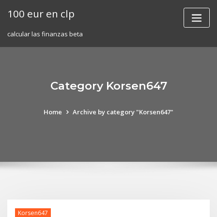
Skip
100 eur en clp
to
content
calcular las finanzas beta
Category Korsen647
Home
Archive by category "Korsen647"
Korsen647