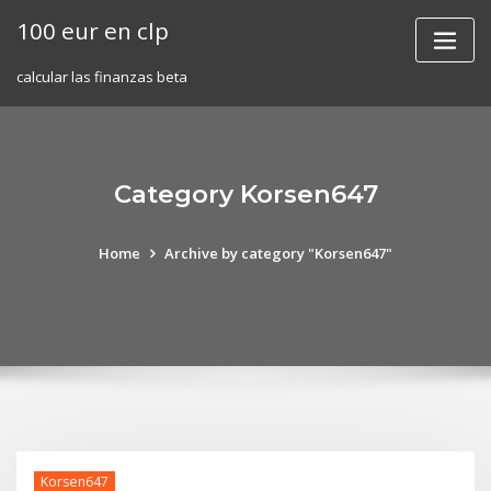
Skip
100 eur en clp
to
content
calcular las finanzas beta
Category Korsen647
Home
Archive by category "Korsen647"
Korsen647