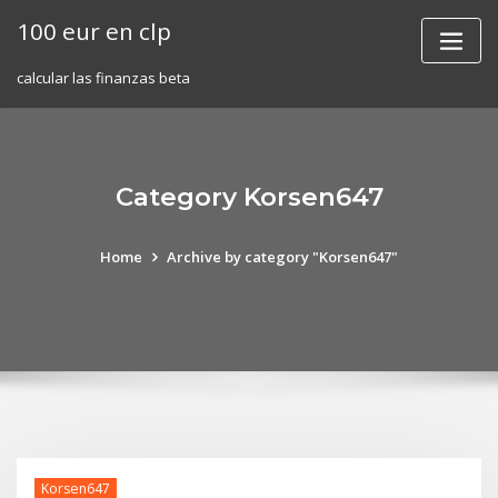
Skip
100 eur en clp
to
content
calcular las finanzas beta
Category Korsen647
Home
Archive by category "Korsen647"
Korsen647